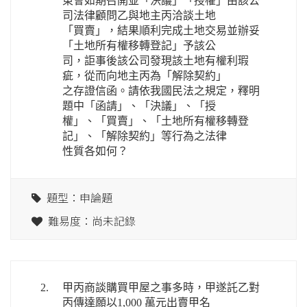
東會如期召開並「決議」「授權」由該公
司法律顧問乙與地主丙洽談土地
「買賣」，結果順利完成土地交易並辦妥
「土地所有權移轉登記」予該公
司，詎事後該公司發現該土地有權利瑕
疵，從而向地主丙為「解除契約」
之存證信函。請依我國民法之規定，釋明
題中「函請」、「決議」、「授
權」、「買賣」、「土地所有權移轉登
記」、「解除契約」等行為之法律
性質各如何？
題型：申論題
難易度：尚未記錄
2.
甲丙商談購買甲屋之事多時，甲遂託乙對
丙傳達願以1,000 萬元出賣甲名