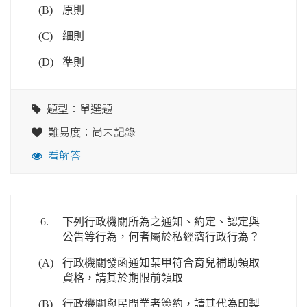
(B)
原則
(C)
細則
(D)
準則
題型：單選題
難易度：尚未記錄
看解答
6.
下列行政機關所為之通知、約定、認定與
公告等行為，何者屬於私經濟行政行為？
(A)
行政機關發函通知某甲符合育兒補助領取
資格，請其於期限前領取
(B)
行政機關與民間業者簽約，請其代為印製