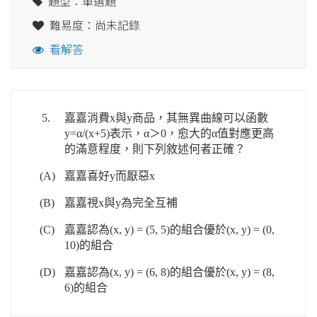
題型：單選題
難易度：尚未記錄
看解答
5.
嘉嘉消費x與y商品，其無異曲線可以函數
y=α/(x+5)表示，α＞0，愈大的α值對應更高
的滿意程度，則下列敘述何者正確？
(A)
嘉嘉喜好y而厭惡x
(B)
嘉嘉視x與y為完全互補
(C)
嘉嘉認為(x, y) = (5, 5)的組合優於(x, y) = (0,
10)的組合
(D)
嘉嘉認為(x, y) = (6, 8)的組合優於(x, y) = (8,
6)的組合