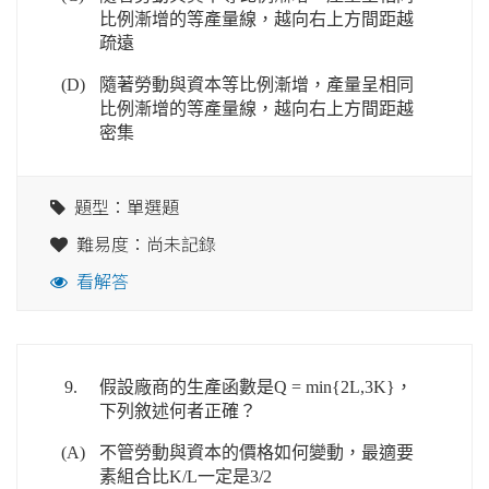
比例漸增的等產量線，越向右上方間距越
疏遠
(D)
隨著勞動與資本等比例漸增，產量呈相同
比例漸增的等產量線，越向右上方間距越
密集
題型：單選題
難易度：尚未記錄
看解答
9.
假設廠商的生產函數是Q = min{2L,3K}，
下列敘述何者正確？
(A)
不管勞動與資本的價格如何變動，最適要
素組合比K/L一定是3/2