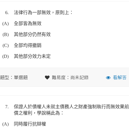
6.
法律行為一部無效，原則上：
(A)
全部皆為無效
(B)
其他部分仍然有效
(C)
全部均得撤銷
(D)
其他部分效力未定
題型：單選題
難易度：尚未記錄
看解答
7.
保證人於債權人未就主債務人之財產強制執行而無效果前
償之權利，學說稱此為：
(A)
同時履行抗辯權