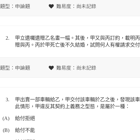
題型：申論題
難易度：尚未記錄
2.
甲立遺囑遺贈乙名畫一幅。其後，甲又與丙訂約，載明丙
贈與丙。丙於甲死亡後不久結婚，試問何人有權請求交付
題型：申論題
難易度：尚未記錄
3.
甲出賣一部車輛給乙，甲交付該車輛於乙之後，發現該車
此情形，甲違反其契約上義務之型態，是屬於一種：
(A)
給付拒絕
(B)
給付不能