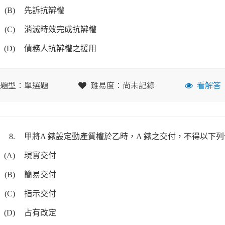
(B)
先訴抗辯權
(C)
消滅時效完成抗辯權
(D)
債務人抗辯權之援用
題型：單選題
難易度：尚未記錄
看解答
8.
甲將A 錶設定動產質權於乙時，A 錶之交付，不得以下
(A)
現實交付
(B)
簡易交付
(C)
指示交付
(D)
占有改定