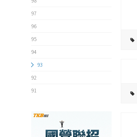
98
97
96
95
94
93
92
91