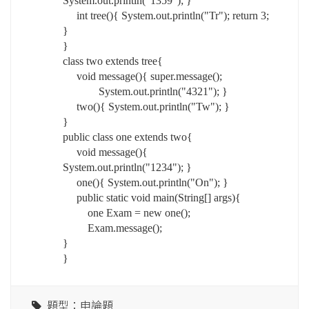
System.out.println("1359"); }
int tree(){ System.out.println("Tr"); return 3;
}
}
class two extends tree{
void message(){ super.message();
System.out.println("4321"); }
two(){ System.out.println("Tw"); }
}
public class one extends two{
void message(){
System.out.println("1234"); }
one(){ System.out.println("On"); }
public static void main(String[] args){
one Exam = new one();
Exam.message();
}
}
題型：申論題