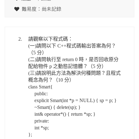
難易度：尚未記錄
2.
請觀察以下程式碼：
(一)請問以下 C++程式碼輸出答案為何？
（5 分）
(二)請問執行至 return 0 時，是否回收原分
配給物件 p 之動態記憶體？（5 分）
(三)請說明此方法為解決何種問題？且程式
概念為何？（10 分）
class Smart{
public:
explicit Smart(int *p = NULL) { sp = p; }
~Smart() { delete(sp); }
int& operator*() { return *sp; }
private:
int *sp;
};