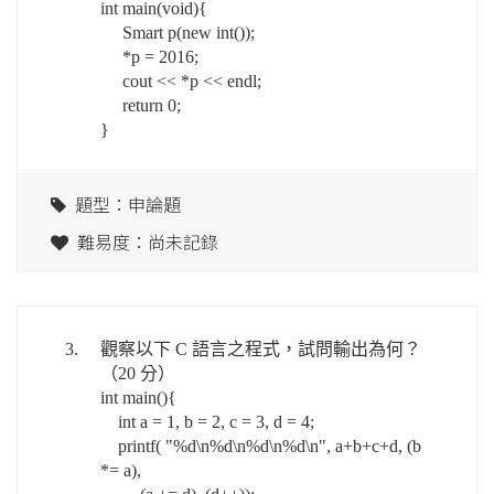
int main(void){
Smart p(new int());
*p = 2016;
cout << *p << endl;
return 0;
}
題型：申論題
難易度：尚未記錄
3.
觀察以下 C 語言之程式，試問輸出為何？
（20 分）
int main(){
int a = 1, b = 2, c = 3, d = 4;
printf( "%d\n%d\n%d\n%d\n", a+b+c+d, (b
*= a),