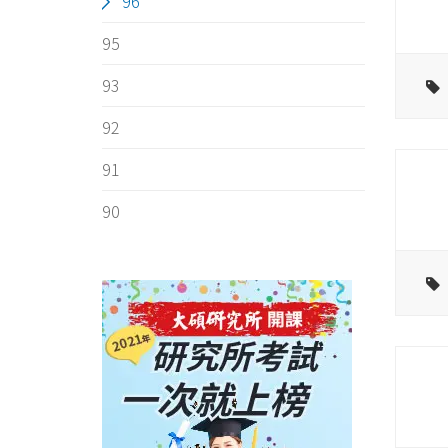
96
95
93
92
91
90