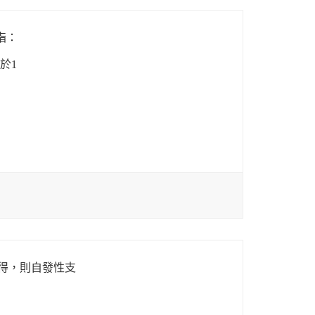
是指：
於1
質所得，則自發性支