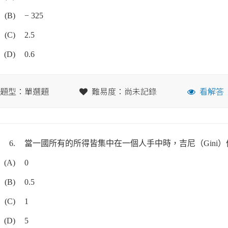
(B)
− 325
(C)
2.5
(D)
0.6
題型：單選題
難易度：尚未記錄
看解答
6.
當一國所有的所得皆集中在一個人手中時，吉尼（Gini
(A)
0
(B)
0.5
(C)
1
(D)
5