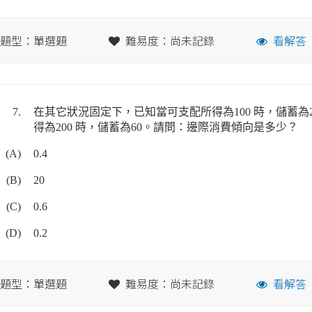
題型：單選題
難易度：尚未記錄
看解答
7.
在其它狀況固定下，已知當可支配所得為100 時，儲蓄為
得為200 時，儲蓄為60。請問：邊際消費傾向是多少？
(A)
0.4
(B)
20
(C)
0.6
(D)
0.2
題型：單選題
難易度：尚未記錄
看解答