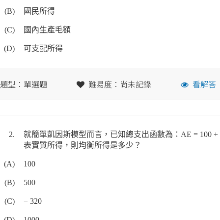
(B)
國民所得
(C)
國內生產毛額
(D)
可支配所得
題型：單選題
難易度：尚未記錄
看解答
2.
就簡單凱因斯模型而言，已知總支出函數為：AE = 100 + 
表實質所得，則均衡所得是多少？
(A)
100
(B)
500
(C)
− 320
(D)
1000