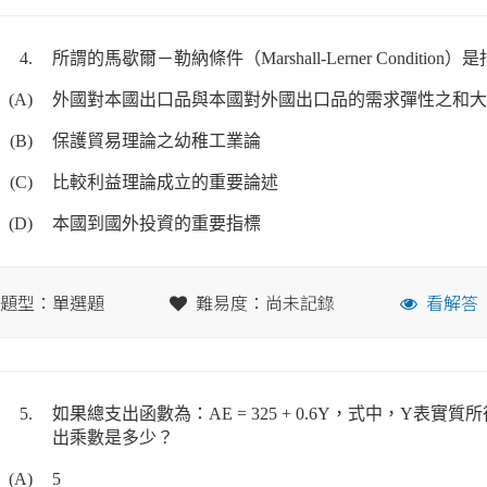
4.
所謂的馬歇爾－勒納條件（Marshall-Lerner Condition）
(A)
外國對本國出口品與本國對外國出口品的需求彈性之和大
(B)
保護貿易理論之幼稚工業論
(C)
比較利益理論成立的重要論述
(D)
本國到國外投資的重要指標
題型：單選題
難易度：尚未記錄
看解答
5.
如果總支出函數為：AE = 325 + 0.6Y，式中，Y表實
出乘數是多少？
(A)
5