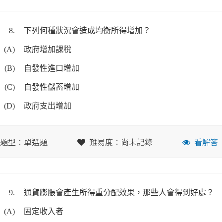
8.
下列何種狀況會造成均衡所得增加？
(A)
政府增加課稅
(B)
自發性進口增加
(C)
自發性儲蓄增加
(D)
政府支出增加
題型：單選題
難易度：尚未記錄
看解答
9.
通貨膨脹會產生所得重分配效果，那些人會得到好處？
(A)
固定收入者