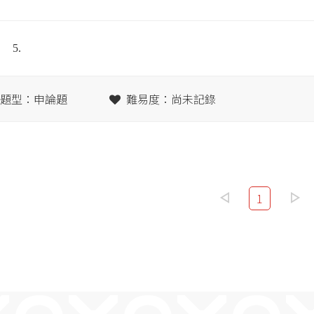
5.
題型：申論題
難易度：尚未記錄
1