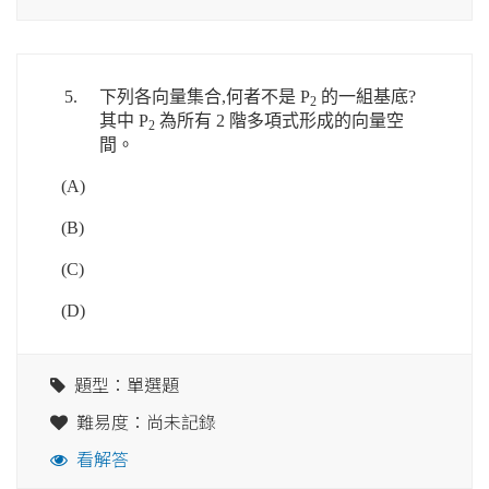
5.
下列各向量集合,何者不是 P
的一組基底?
2
其中 P
為所有 2 階多項式形成的向量空
2
間。
(A)
(B)
(C)
(D)
題型：單選題
難易度：尚未記錄
看解答