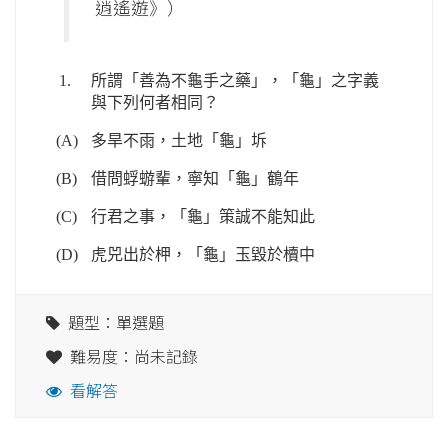
逍遙遊》）
1.
所謂「善為不龜手之藥」，「龜」之字義
與下列何者相同？
(A)
多旱不雨，土地「龜」坼
(B)
借問蜉蝣輩，寧知「龜」鶴年
(C)
行君之事，「龜」策誠不能知此
(D)
虎兕出於柙，「龜」玉毀於櫝中
題型：單選題
難易度：尚未記錄
看解答