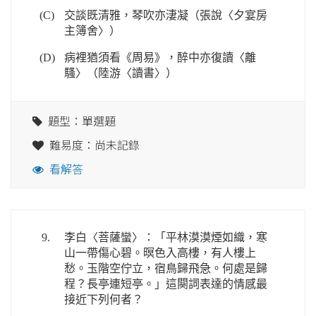
(C)
交談既清雅，琴吹亦淒凝（張說〈夕宴房
主簿舍〉）
(D)
病裡猶須看《周易》，醉中亦復讀〈離
騷〉（陸游〈讀書〉）
題型：單選題
難易度：尚未記錄
看解答
9.
李白〈菩薩蠻〉：「平林漠漠煙如織，寒
山一帶傷心碧。暝色入高樓，有人樓上
愁。玉階空佇立，宿鳥歸飛急。何處是歸
程？長亭連短亭。」這闋詞表達的情感最
接近下列何者？