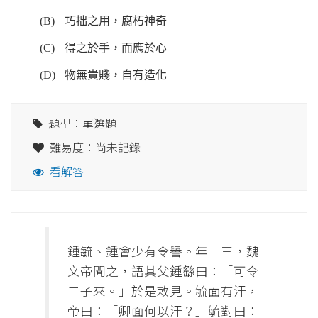
(B)
巧拙之用，腐朽神奇
(C)
得之於手，而應於心
(D)
物無貴賤，自有造化
題型：單選題
難易度：尚未記錄
看解答
鍾毓、鍾會少有令譽。年十三，魏
文帝聞之，語其父鍾繇曰：「可令
二子來。」於是敕見。毓面有汗，
帝曰：「卿面何以汗？」毓對曰：