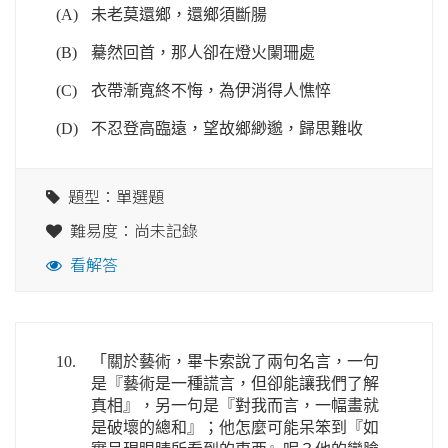
(A)
未老莫還鄉，還鄉須斷腸
(B)
驀然回首，那人卻在燈火闌珊處
(C)
衣帶漸寬終不悔，為伊消得人憔悴
(D)
不忍登高臨遠，望故鄉緲邈，歸思難收
題型：單選題
難易度：尚未記錄
看解答
10.
「關於藝術，畢卡索說了兩句名言，一句
是『藝術是一種謊言，但卻能讓我們了解
真相』，另一句是『對我而言，一幅畫就
是破壞的總和』；他怎麼可能呆笨到『如