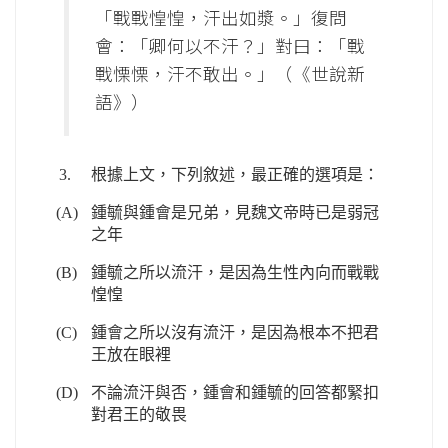
「戰戰惶惶，汗出如漿。」復問
會：「卿何以不汗？」對曰：「戰
戰慄慄，汗不敢出。」（《世說新
語》）
3.
根據上文，下列敘述，最正確的選項是：
(A)
鍾毓與鍾會是兄弟，見魏文帝時已是弱冠
之年
(B)
鍾毓之所以流汗，是因為生性內向而戰戰
惶惶
(C)
鍾會之所以沒有流汗，是因為根本不把君
王放在眼裡
(D)
不論流汗與否，鍾會和鍾毓的回答都緊扣
對君王的敬畏