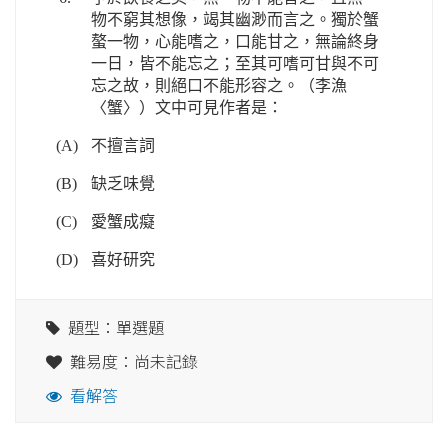
物不窮其想像，竭其幽渺而言之。獨於蟹
螯一物，心能嗜之，口能甘之，無論終身
一日，皆不能忘之；至其可嗜可甘與不可
忘之故，則絕口不能形容之。（李漁
〈蟹〉）文中可見作者是：
(A)
不擅言詞
(B)
缺乏味覺
(C)
愛蟹成癡
(D)
喜好研究
題型：單選題
難易度：尚未記錄
看解答