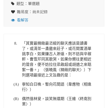
題型：單選題
難易度：尚未記錄
看解答
8.
「其實最精緻最恣縱的聊天應該是讀書
了，或清茶一盞邀來莊子，或花間置酒單
挑李白，如果嫌古人渺遠，則不妨與辛稼
軒、曹雪芹同其歌哭，如果你嚮往更相近
的跫音，便不妨拉住梁啟超或胡適之來聒
絮一番。」（張曉風〈精緻的聊天〉）下
列選項最接近上文旨趣的是：
(A)
寧知白日晚，暫向花間語（韋應物〈相逢
行〉）
(B)
偶然值林叟，談笑無還期（王維〈終南別
業〉）