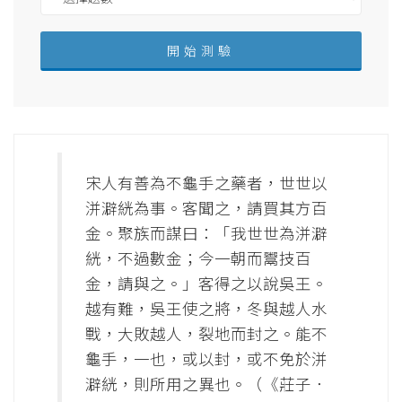
宋人有善為不龜手之藥者，世世以
洴澼絖為事。客聞之，請買其方百
金。聚族而謀曰：「我世世為洴澼
絖，不過數金；今一朝而鬻技百
金，請與之。」客得之以說吳王。
越有難，吳王使之將，冬與越人水
戰，大敗越人，裂地而封之。能不
龜手，一也，或以封，或不免於洴
澼絖，則所用之異也。（《莊子．