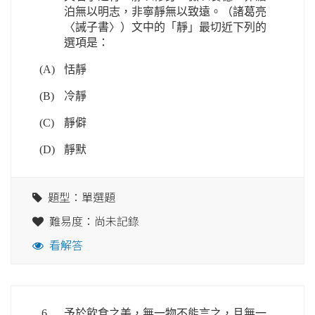
泊無以明志，非寧靜無以致遠。（諸葛亮
〈誡子書〉）文中的「靜」最切近下列的
選項是：
(A)
恬靜
(B)
冷靜
(C)
靜僻
(D)
靜默
題型：單選題
難易度：尚未記錄
看解答
6.
予於飲食之美，無一物不能言之，且無一