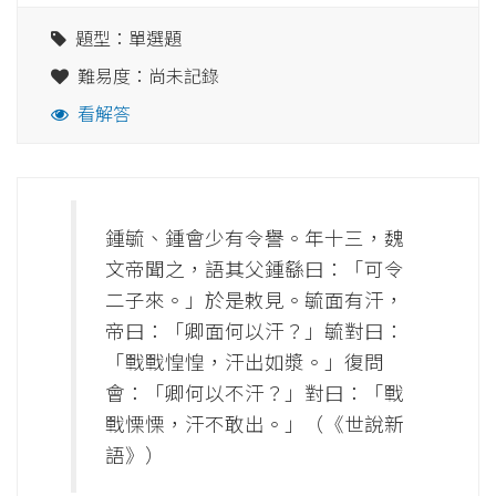
題型：單選題
難易度：尚未記錄
看解答
鍾毓、鍾會少有令譽。年十三，魏
文帝聞之，語其父鍾繇曰：「可令
二子來。」於是敕見。毓面有汗，
帝曰：「卿面何以汗？」毓對曰：
「戰戰惶惶，汗出如漿。」復問
會：「卿何以不汗？」對曰：「戰
戰慄慄，汗不敢出。」（《世說新
語》）