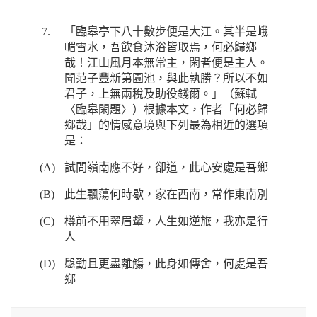
7.
「臨皋亭下八十數步便是大江。其半是峨
嵋雪水，吾飲食沐浴皆取焉，何必歸鄉
哉！江山風月本無常主，閑者便是主人。
聞范子豐新第園池，與此孰勝？所以不如
君子，上無兩稅及助役錢爾。」（蘇軾
〈臨皋閑題〉）根據本文，作者「何必歸
鄉哉」的情感意境與下列最為相近的選項
是：
(A)
試問嶺南應不好，卻道，此心安處是吾鄉
(B)
此生飄蕩何時歇，家在西南，常作東南別
(C)
樽前不用翠眉顰，人生如逆旅，我亦是行
人
(D)
慇勤且更盡離觴，此身如傳舍，何處是吾
鄉