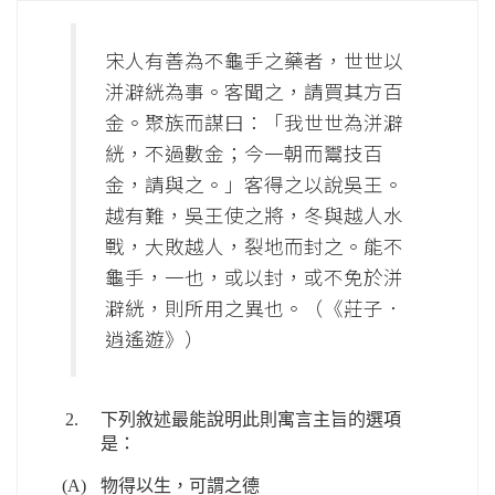
宋人有善為不龜手之藥者，世世以
洴澼絖為事。客聞之，請買其方百
金。聚族而謀曰：「我世世為洴澼
絖，不過數金；今一朝而鬻技百
金，請與之。」客得之以說吳王。
越有難，吳王使之將，冬與越人水
戰，大敗越人，裂地而封之。能不
龜手，一也，或以封，或不免於洴
澼絖，則所用之異也。（《莊子．
逍遙遊》）
2.
下列敘述最能說明此則寓言主旨的選項
是：
(A)
物得以生，可謂之德