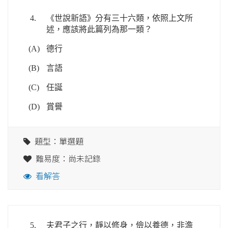
4.
《世說新語》分有三十六類，依照上文所
述，應該將此篇列為那一類？
(A)
德行
(B)
言語
(C)
任誕
(D)
賞譽
題型：單選題
難易度：尚未記錄
看解答
5.
夫君子之行，靜以修身，儉以養德，非澹