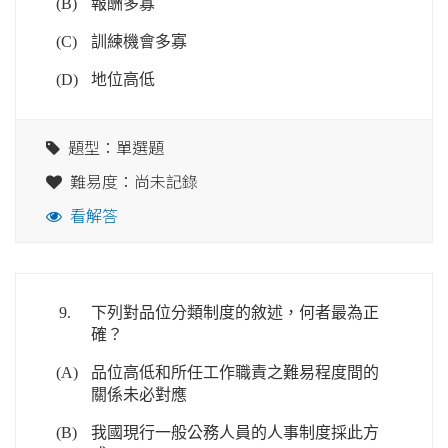
(B)
報酬多寡
(C)
訓練機會多寡
(D)
地位高低
題型：單選題
難易度：尚未記錄
看解答
9.
下列對品位分類制度的敘述，何者最為正
確？
(A)
品位高低和所任工作職責之難易程度間的
關係未必對應
(B)
我國現行一般公務人員的人事制度採此方