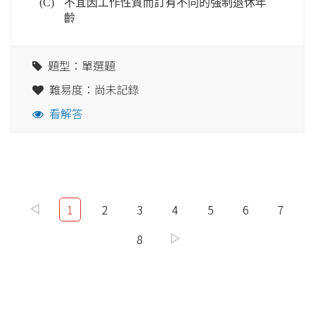
(C)
不宜因工作性質而訂有不同的強制退休年
齡
題型：單選題
難易度：尚未記錄
看解答
1
2
3
4
5
6
7
8